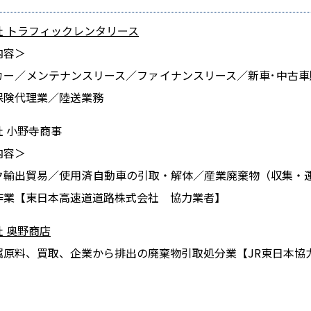
社 トラフィックレンタリース
内容＞
カー／メンテナンスリース／ファイナンスリース／新車･中古車
保険代理業／陸送業務
社 小野寺商事
内容＞
ク輸出貿易／使用済自動車の引取・解体／産業廃棄物（収集・
作業【東日本高速道道路株式会社 協力業者】
 奥野商店
属原料、買取、企業から排出の廃棄物引取処分業【JR東日本協