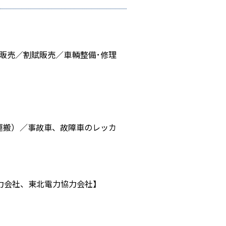
販売／割賦販売／車輌整備･修理
運搬）／事故車、故障車のレッカ
力会社、東北電力協力会社】