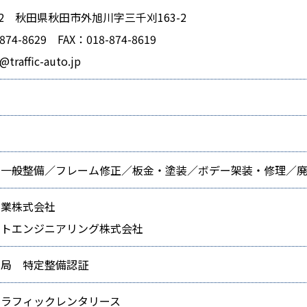
802 秋田県秋田市外旭川字三千刈163-2
874-8629 FAX：018-874-8619
traffic-auto.jp
・一般整備／フレーム修正／板金・塗装／ボデー架装・修理／
工業株式会社
ートエンジニアリング株式会社
支局 特定整備認証
トラフィックレンタリース